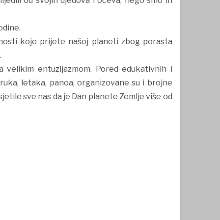
lijedili od svojih djedova i očeva, nego smo ih
odine.
nosti koje prijete našoj planeti zbog porasta
.
a velikim entuzijazmom. Pored edukativnih i
oruka, letaka, panoa, organizovane su i brojne
sjetile sve nas da je Dan planete Zemlje više od