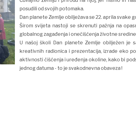
Čuvajmo Zemlju i prirodu na njoj, jer nismo ih nas
posudili od svojih potomaka.
Dan planete Zemlje obilježava se 22. aprila svake g
Širom svijeta nastoji se skrenuti pažnja na opas
globalnog zagađenja i onečišćenja životne sredine
U našoj školi Dan planete Zemlje obilježen je s
kreativnih radionica i prezentacija, izrade eko p
aktivnosti čišćenja i uređenja okoline, kako bi pod
jednog datuma - to je svakodnevna obaveza !