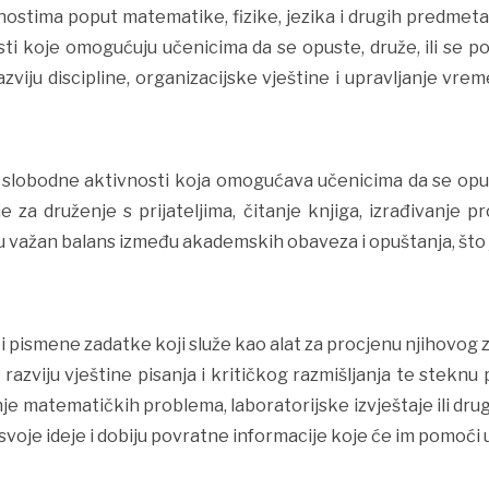
vnostima poput matematike, fizike, jezika i drugih predmeta 
i koje omogućuju učenicima da se opuste, druže, ili se po
iju discipline, organizacijske vještine i upravljanje vreme
 slobodne aktivnosti koja omogućava učenicima da se opust
 za druženje s prijateljima, čitanje knjiga, izrađivanje p
 važan balans između akademskih obaveza i opuštanja, što j
 pismene zadatke koji služe kao alat za procjenu njihovog z
azviju vještine pisanja i kritičkog razmišljanja te steknu
je matematičkih problema, laboratorijske izvještaje ili dr
e svoje ideje i dobiju povratne informacije koje će im pomoći