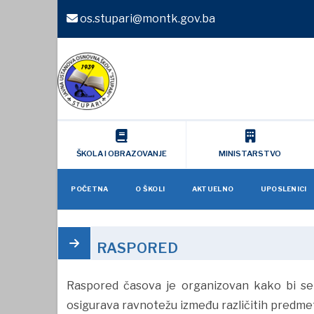
os.stupari@montk.gov.ba
ŠKOLA I OBRAZOVANJE
MINISTARSTVO
POČETNA
O ŠKOLI
AKTUELNO
UPOSLENICI
RASPORED
Raspored časova je organizovan kako bi se 
osigurava ravnotežu između različitih predmet