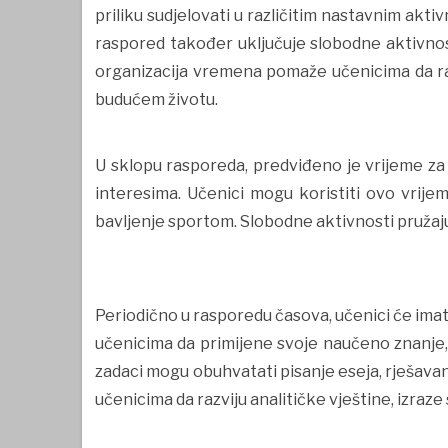
priliku sudjelovati u različitim nastavnim akti
raspored također uključuje slobodne aktivnost
organizacija vremena pomaže učenicima da razv
budućem životu.
U sklopu rasporeda, predviđeno je vrijeme za
interesima. Učenici mogu koristiti ovo vrijeme
bavljenje sportom. Slobodne aktivnosti pružaju
Periodično u rasporedu časova, učenici će imati
učenicima da primijene svoje naučeno znanje, r
zadaci mogu obuhvatati pisanje eseja, rješavan
učenicima da razviju analitičke vještine, izraz